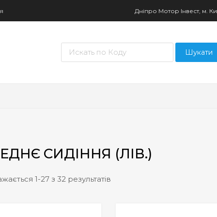
ня
Дніпро Мотор Інвест, м. Киї
Пошук товарів
Шукати
ЕДНЄ СИДІННЯ (ЛІВ.)
жається 1-27 з 32 результатів