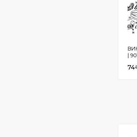
ВИН
| 9
74