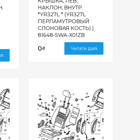
КРЫШКА, ЛЕВ.;
Н.
НАКЛОН; ВНУТР.
*YR327L * (YR327L
ПЕРЛАМУТРОВЫЙ
СЛОНОВАЯ КОСТЬ) |
81648-SWA-X01ZB
0
₴
Читати далі
лі
Wishlist
Wishlist