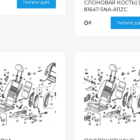
Читати далі
СЛОНОВАЯ КОСТЬ) |
81647-SNA-A11ZC
0
₴
Читати да
Wishlist