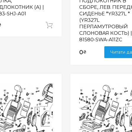
ЛКА,
ПОДЛОКОТНИК В
ДЛОКОТНИК (A) |
СБОРЕ, ЛЕВ. ПЕРЕД
83-SHJ-A01
СИДЕНЬЕ *YR327L *
(YR327L
₴
Додати у кошик
ПЕРЛАМУТРОВЫЙ
СЛОНОВАЯ КОСТЬ) |
81580-SWA-A11ZC
0
₴
Читати да
Wishlist