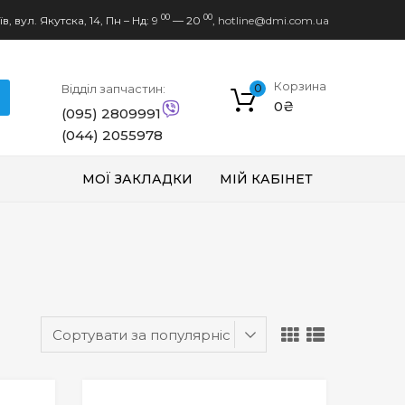
00
00
в, вул. Якутска, 14,
Пн – Нд: 9
— 20
,
hotline@dmi.com.ua
Корзина
Відділ запчастин:
0
0
₴
(095) 2809991
(044) 2055978
МОЇ ЗАКЛАДКИ
МІЙ КАБІНЕТ