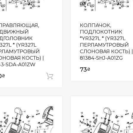
ПРАВЛЯЮЩАЯ,
КОЛПАЧОК,
ДВИЖНЫЙ
ПОДЛОКОТНИК
ДГОЛОВНИК
*YR327L * (YR327L
327L * (YR327L
ПЕРЛАМУТРОВЫЙ
РЛАМУТРОВЫЙ
СЛОНОВАЯ КОСТЬ) |
ОНОВАЯ КОСТЬ) |
81384-SHJ-A01ZG
43-SDA-A01ZW
73
₴
0
₴
Додати у кошик
Wishlist