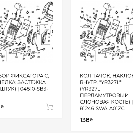
Wishlist
БОР ФИКСАТОРА C,
КОЛПАЧОК, НАКЛО
ДЕЛКА; ЗАСТЕЖКА
ВНУТР. *YR327L*
 ШТУК) | 04810-SB3-
(YR327L
0
ПЕРЛАМУТРОВЫЙ
СЛОНОВАЯ КОСТЬ) |
1
₴
Додати у кошик
81246-SWA-A01ZC
138
₴