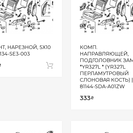
Т, НАРЕЗНОЙ, 5X10
КОМП.
0134-SE3-003
НАПРАВЛЯЮЩЕЙ,
ПОДГОЛОВНИК ЗА
₴
Додати у кошик
*YR327L * (YR327L
ПЕРЛАМУТРОВЫЙ
СЛОНОВАЯ КОСТЬ) |
81144-SDA-A01ZW
333
₴
Wishlist