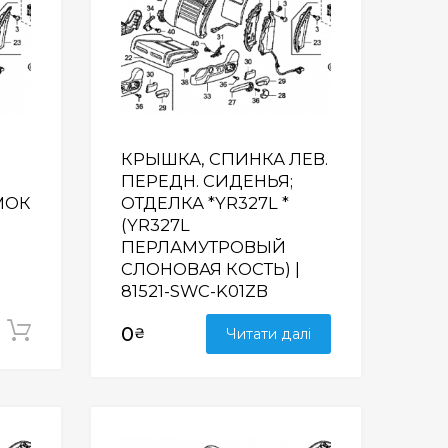
КРЫШКА, СПИНКА ЛЕВ.
ПЕРЕДН. СИДЕНЬЯ;
МОК
ОТДЕЛКА *YR327L *
(YR327L
ПЕРЛАМУТРОВЫЙ
СЛОНОВАЯ КОСТЬ) |
81521-SWC-K01ZB
Додати у кошик
0
₴
Читати далі
Wishlist
Wishlist