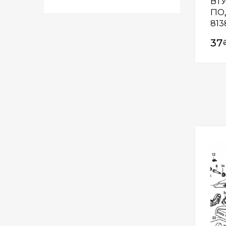
ВТУ
ПО
813
37