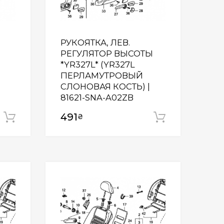
РУКОЯТКА, ЛЕВ.
РЕГУЛЯТОР ВЫСОТЫ
*YR327L* (YR327L
ПЕРЛАМУТРОВЫЙ
СЛОНОВАЯ КОСТЬ) |
81621-SNA-A02ZB
491
₴
Додати у кошик
Додати у
Wishlist
Wishlist