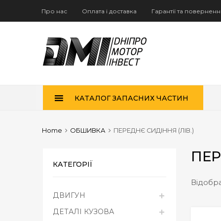
Про нас
Оплата і доставка
Гарантії та повернен
Skip
КАТАЛОГ ЗАПАСНИХ ЧАСТИН
to
content
Home
ОБШИВКА
ПЕРЕДНЄ СИДІННЯ (ЛІВ.)
ПЕР
КАТЕГОРІЇ
Відобра
ДВИГУН
ДЕТАЛІ КУЗОВА