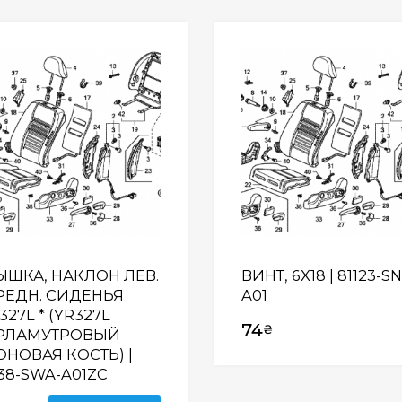
Wishlist
ЫШКА, НАКЛОН ЛЕВ.
ВИНТ, 6X18 | 81123-S
РЕДН. СИДЕНЬЯ
A01
327L * (YR327L
74
₴
РЛАМУТРОВЫЙ
ОНОВАЯ КОСТЬ) |
38-SWA-A01ZC