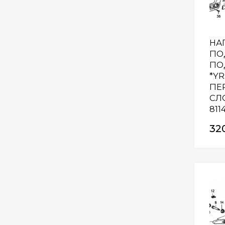
НА
ПО
ПО
*YR
ПЕ
СЛ
811
32