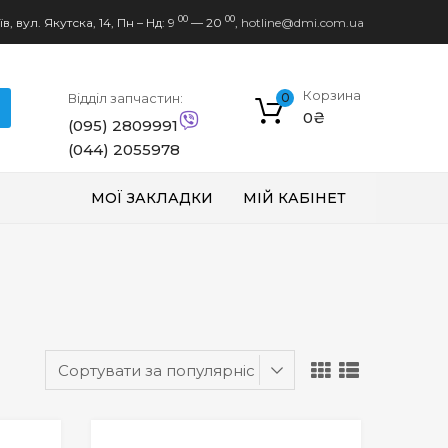
00
00
в, вул. Якутска, 14,
Пн – Нд: 9
— 20
,
hotline@dmi.com.ua
Корзина
Відділ запчастин:
0
0
₴
(095) 2809991
(044) 2055978
МОЇ ЗАКЛАДКИ
МІЙ КАБІНЕТ