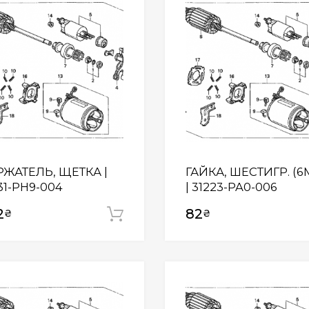
РЖАТЕЛЬ, ЩЕТКА |
ГАЙКА, ШЕСТИГР. (
31-PH9-004
| 31223-PA0-006
2
82
₴
₴
Додати у кошик
Wishlist