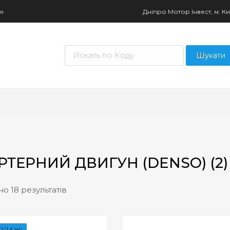
ня
Дніпро Мотор Інвест, м. Киї
Пошук товарів
Шукати
РТЕРНИЙ ДВИГУН (DENSO) (2)
о 18 результатів
ОДАЖ!