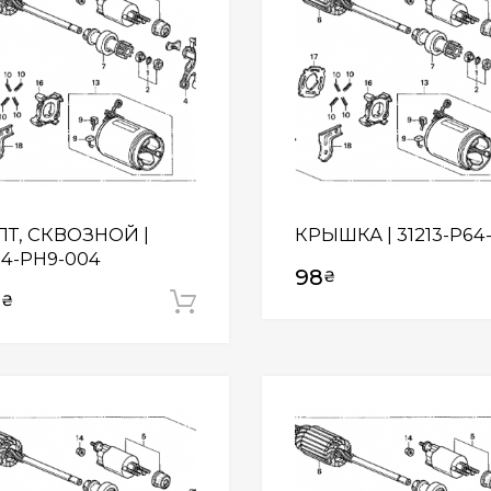
ЛТ, СКВОЗНОЙ |
КРЫШКА | 31213-P64
14-PH9-004
98
₴
5
₴
Додати у кошик
Wishlist