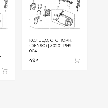
КОЛЬЦО, СТОПОРН.
(DENSO) | 30201-PH9-
004
-
49
₴
Додати у
Додати у кошик