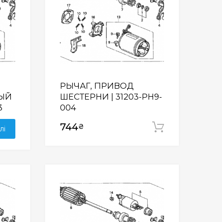
РЫЧАГ, ПРИВОД
НЫЙ
ШЕСТЕРНИ | 31203-PH9-
3
004
744
₴
Додати у
лі
Wishlist
Wishlist