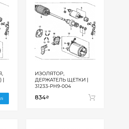
Wishlist
Wishlist
,
ИЗОЛЯТОР,
 |
ДЕРЖАТЕЛЬ ЩЕТКИ |
31233-PH9-004
834
₴
Додати у
лі
Wishlist
Wishlist