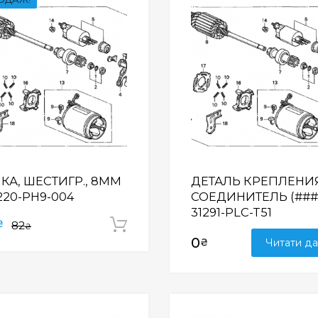
Wishlist
КА, ШЕСТИГР., 8MM
ДЕТАЛЬ КРЕПЛЕНИЯ
1220-PH9-004
СОЕДИНИТЕЛЬ (###)
31291-PLC-T51
₴
82
Додати у кошик
₴
0
₴
Читати да
Wishlist