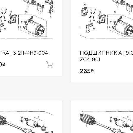
КА | 31211-PH9-004
ПОДШИПНИК A | 910
ZG4-801
0
₴
Додати у кошик
265
₴
Wishlist