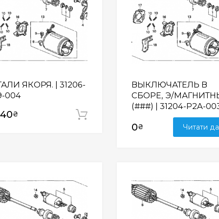
АЛИ ЯКОРЯ. | 31206-
ВЫКЛЮЧАТЕЛЬ В
9-004
СБОРЕ, Э/МАГНИТ
(###) | 31204-P2A-00
940
₴
Додати у кошик
0
₴
Читати да
Wishlist