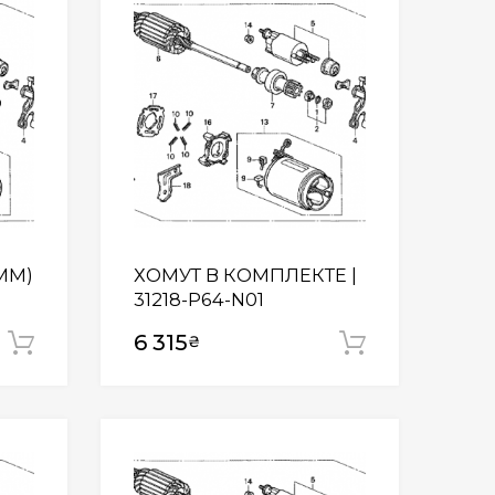
6MM)
ХОМУТ В КОМПЛЕКТЕ |
31218-P64-N01
6 315
₴
Додати у кошик
Додати у
Wishlist
Wishlist