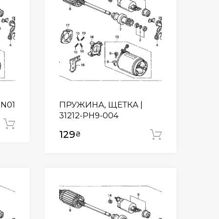
-N01
ПРУЖИНА, ЩЕТКА |
31212-PH9-004
Додати у кошик
129
₴
Додати у
Wishlist
Wishlist