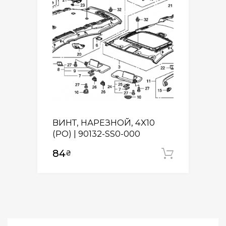
ВИНТ, НАРЕЗНОЙ, 4X10
(PO) | 90132-SS0-000
84
₴
Додати