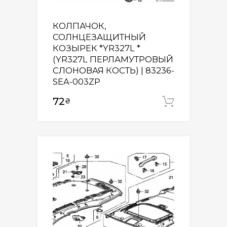
КОЛПАЧОК,
СОЛНЦЕЗАЩИТНЫЙ
КОЗЫРЕК *YR327L *
(YR327L ПЕРЛАМУТРОВЫЙ
СЛОНОВАЯ КОСТЬ) | 83236-
SEA-003ZP
72
₴
Додати