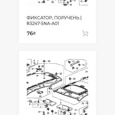
ФИКСАТОР, ПОРУЧЕНЬ |
83247-SNA-A01
76
₴
Додати