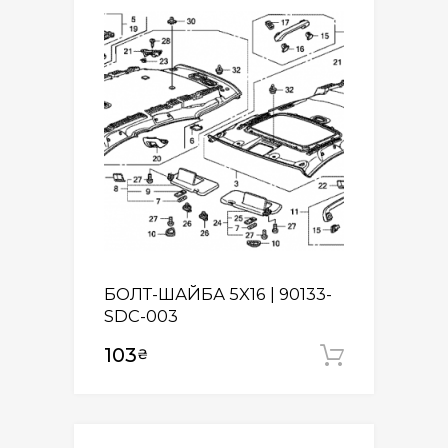
БОЛТ-ШАЙБА 5X16 | 90133-
SDC-003
103
₴
Додати