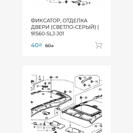
ФИКСАТОР, ОТДЕЛКА
ДВЕРИ (СВЕТЛО-СЕРЫЙ) |
91560-SLJ-J01
40
₴
60
Додати
₴