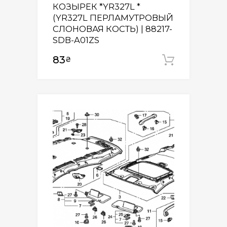
КОЗЫРЕК *YR327L *
(YR327L ПЕРЛАМУТРОВЫЙ
СЛОНОВАЯ КОСТЬ) | 88217-
SDB-A01ZS
83
₴
Додати