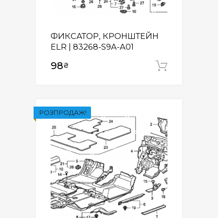
ФИКСАТОР, КРОНШТЕЙН
ЕLR | 83268-S9A-A01
98
₴
Додати
РОЗПРОДАЖ!