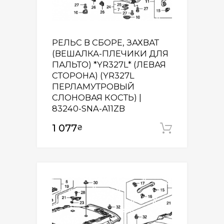
РЕЛЬС В СБОРЕ, ЗАХВАТ
(ВЕШАЛКА-ПЛЕЧИКИ ДЛЯ
ПАЛЬТО) *YR327L* (ЛЕВАЯ
СТОРОНА) (YR327L
ПЕРЛАМУТРОВЫЙ
СЛОНОВАЯ КОСТЬ) |
83240-SNA-A11ZB
1 077
₴
Додати