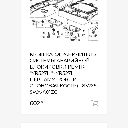
КРЫШКА, ОГРАНИЧИТЕЛЬ
СИСТЕМЫ АВАРИЙНОЙ
БЛОКИРОВКИ РЕМНЯ
*YR327L * (YR327L
ПЕРЛАМУТРОВЫЙ
СЛОНОВАЯ КОСТЬ) | 83265-
SWA-A01ZC
602
₴
Додати