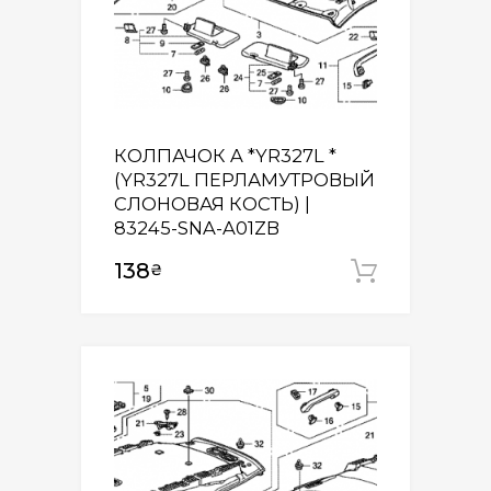
КОЛПАЧОК A *YR327L *
(YR327L ПЕРЛАМУТРОВЫЙ
СЛОНОВАЯ КОСТЬ) |
83245-SNA-A01ZB
138
₴
Додати