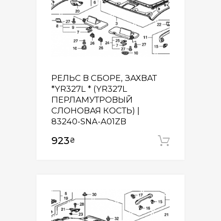
РЕЛЬС В СБОРЕ, ЗАХВАТ
*YR327L * (YR327L
ПЕРЛАМУТРОВЫЙ
СЛОНОВАЯ КОСТЬ) |
83240-SNA-A01ZB
923
₴
Додати