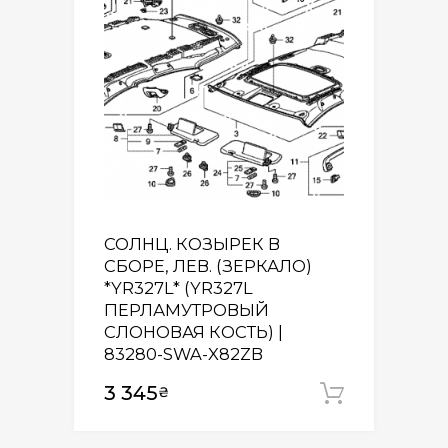
СОЛНЦ. КОЗЫРЕК В
СБОРЕ, ЛЕВ. (ЗЕРКАЛО)
*YR327L* (YR327L
ПЕРЛАМУТРОВЫЙ
СЛОНОВАЯ КОСТЬ) |
83280-SWA-X82ZB
3 345
₴
Додати