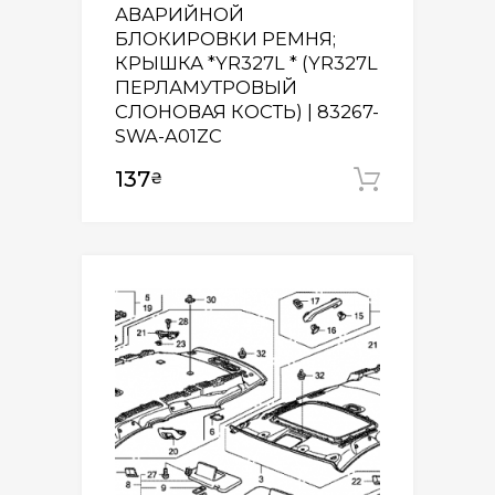
АВАРИЙНОЙ
БЛОКИРОВКИ РЕМНЯ;
КРЫШКА *YR327L * (YR327L
ПЕРЛАМУТРОВЫЙ
СЛОНОВАЯ КОСТЬ) | 83267-
SWA-A01ZC
137
₴
Додати