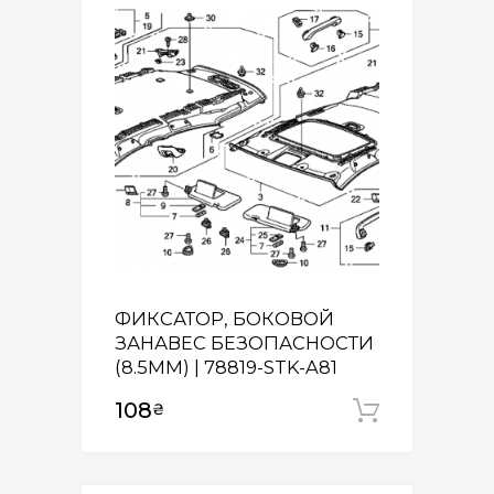
ФИКСАТОР, БОКОВОЙ
ЗАНАВЕС БЕЗОПАСНОСТИ
(8.5MM) | 78819-STK-A81
108
₴
Додати