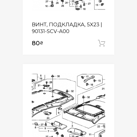
ВИНТ, ПОДКЛАДКА, 5X23 |
90131-SCV-A00
80
₴
Додати