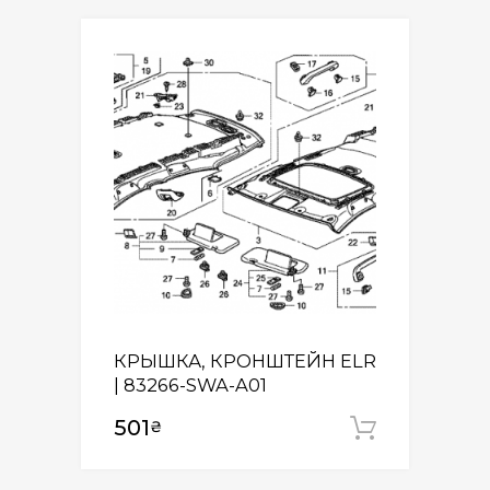
КРЫШКА, КРОНШТЕЙН ELR
| 83266-SWA-A01
501
₴
Додати