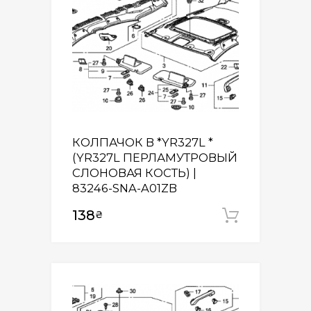
КОЛПАЧОК B *YR327L *
(YR327L ПЕРЛАМУТРОВЫЙ
СЛОНОВАЯ КОСТЬ) |
83246-SNA-A01ZB
138
₴
Додати