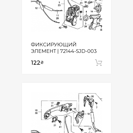
ФИКСИРУЮЩИЙ
ЭЛЕМЕНТ | 72144-SJD-003
122
₴
Додати