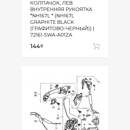
КОЛПАЧОК, ЛЕВ.
ВНУТРЕННЯЯ РУКОЯТКА
*NH167L * (NH167L
GRAPHITE BLACK
(ГРАФИТОВО-ЧЕРНЫЙ)) |
72161-SWA-A01ZA
144
₴
Додати