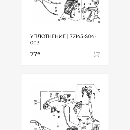
УПЛОТНЕНИЕ | 72143-S04-
003
77
₴
Додати