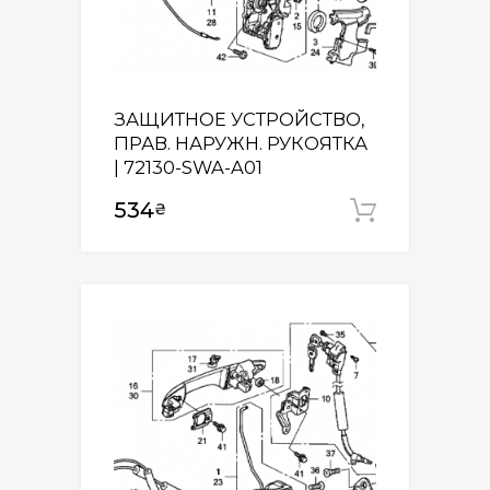
ЗАЩИТНОЕ УСТРОЙСТВО,
ПРАВ. НАРУЖН. РУКОЯТКА
| 72130-SWA-A01
534
₴
Додати