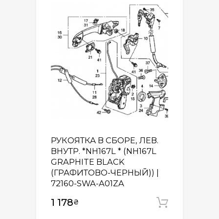
РУКОЯТКА В СБОРЕ, ЛЕВ.
ВНУТР. *NH167L * (NH167L
GRAPHITE BLACK
(ГРАФИТОВО-ЧЕРНЫЙ)) |
72160-SWA-A01ZA
1 178
₴
Додати