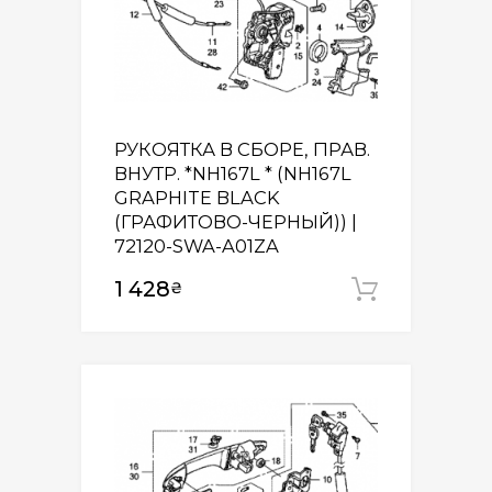
РУКОЯТКА В СБОРЕ, ПРАВ.
ВНУТР. *NH167L * (NH167L
GRAPHITE BLACK
(ГРАФИТОВО-ЧЕРНЫЙ)) |
72120-SWA-A01ZA
1 428
₴
Додати