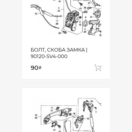
БОЛТ, СКОБА ЗАМКА |
90120-SV4-000
90
₴
Додати