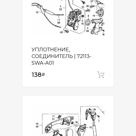
УПЛОТНЕНИЕ,
СОЕДИНИТЕЛЬ | 72113-
SWA-A01
138
₴
Додати