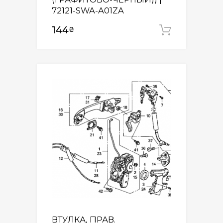
72121-SWA-A01ZA
144
₴
Додати
ВТУЛКА, ПРАВ.