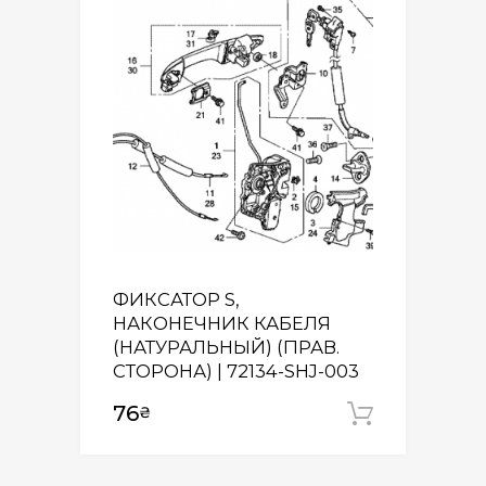
ФИКСАТОР S,
НАКОНЕЧНИК КАБЕЛЯ
(НАТУРАЛЬНЫЙ) (ПРАВ.
СТОРОНА) | 72134-SHJ-003
76
₴
Додати