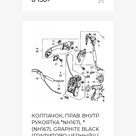
Додати
КОЛПАЧОК, ПРАВ. ВНУТР.
РУКОЯТКА *NH167L *
(NH167L GRAPHITE BLACK
(ГРАФИТОВО-ЧЕРНЫЙ)) |