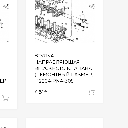
ВТУЛКА
НАПРАВЛЯЮЩАЯ
ВПУСКНОГО КЛАПАНА
(РЕМОНТНЫЙ РАЗМЕР)
ЕР)
| 12204-PNA-305
461
₴
Додати у
Додати у кошик
Wishlist
Wishlist