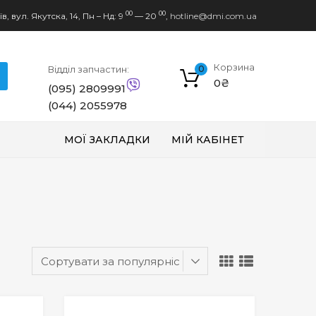
00
00
в, вул. Якутска, 14,
Пн – Нд: 9
— 20
,
hotline@dmi.com.ua
Корзина
Відділ запчастин:
0
0
₴
(095) 2809991
(044) 2055978
МОЇ ЗАКЛАДКИ
МІЙ КАБІНЕТ