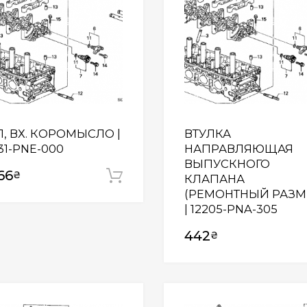
Л, ВХ. КОРОМЫСЛО |
ВТУЛКА
31-PNE-000
НАПРАВЛЯЮЩАЯ
ВЫПУСКНОГО
66
₴
Додати у кошик
КЛАПАНА
(РЕМОНТНЫЙ РАЗМ
| 12205-PNA-305
442
₴
Wishlist