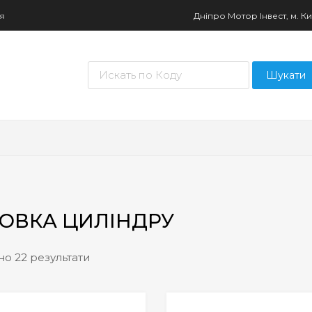
ня
Дніпро Мотор Інвест, м. Киї
Пошук товарів
Шукати
ОВКА ЦИЛІНДРУ
о 22 результати