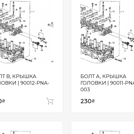
Wishlist
ЛТ B, КРЫШКА
БОЛТ A, КРЫШКА
ОВКИ | 90012-PNA-
ГОЛОВКИ | 90011-PN
3
003
0
230
₴
₴
Додати у кошик
Wishlist