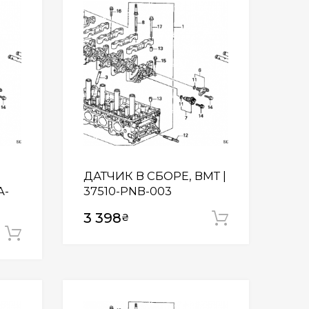
Wishlist
Wishlist
ДАТЧИК В СБОРЕ, ВМТ |
A-
37510-PNB-003
3 398
₴
Додати у
Додати у кошик
Wishlist
Wishlist