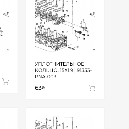
УПЛОТНИТЕЛЬНОЕ
КОЛЬЦО, 15X1.9 | 91333-
PNA-003
Додати у кошик
63
₴
Додати у
Wishlist
Wishlist