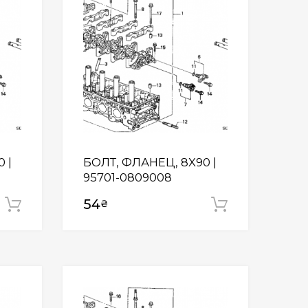
 |
БОЛТ, ФЛАНЕЦ, 8X90 |
95701-0809008
54
₴
Додати у кошик
Додати у
Wishlist
Wishlist