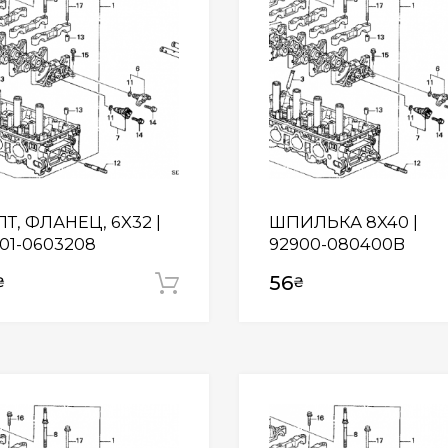
Т, ФЛАНЕЦ, 6X32 |
ШПИЛЬКА 8X40 |
01-0603208
92900-080400B
56
₴
₴
Додати у кошик
Wishlist