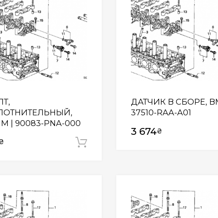
ЛТ,
ДАТЧИК В СБОРЕ, ВМ
ЛОТНИТЕЛЬНЫЙ,
37510-RAA-A01
M | 90083-PNA-000
3 674
₴
₴
Додати у кошик
Wishlist