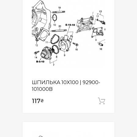
ШПИЛЬКА 10X100 | 92900-
101000B
117
₴
Додати