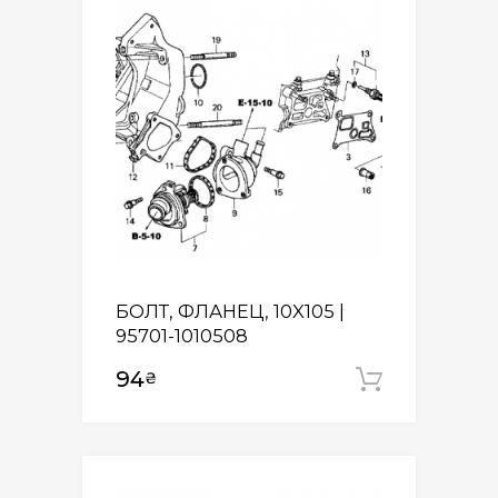
БОЛТ, ФЛАНЕЦ, 10X105 |
95701-1010508
94
₴
Додати