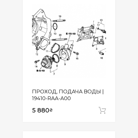
ПРОХОД, ПОДАЧА ВОДЫ |
19410-RAA-A00
5 880
₴
Додати