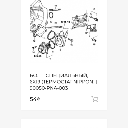
БОЛТ, СПЕЦИАЛЬНЫЙ,
6X19 (ТЕРМОСТАТ NIPPON) |
90050-PNA-003
54
₴
Додати