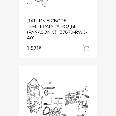
ДАТЧИК В СБОРЕ,
ТЕМПЕРАТУРА ВОДЫ
(PANASONIC) | 37870-RWC-
A01
1 571
₴
Додати