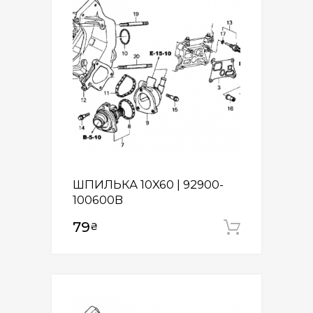
ШПИЛЬКА 10X60 | 92900-
100600B
79
₴
Додати