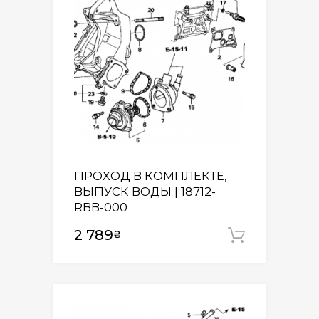
ПРОХОД В КОМПЛЕКТЕ,
ВЫПУСК ВОДЫ | 18712-
RBB-000
2 789
₴
Додати