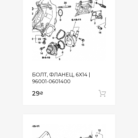
БОЛТ, ФЛАНЕЦ, 6X14 |
96001-0601400
29
₴
Додати