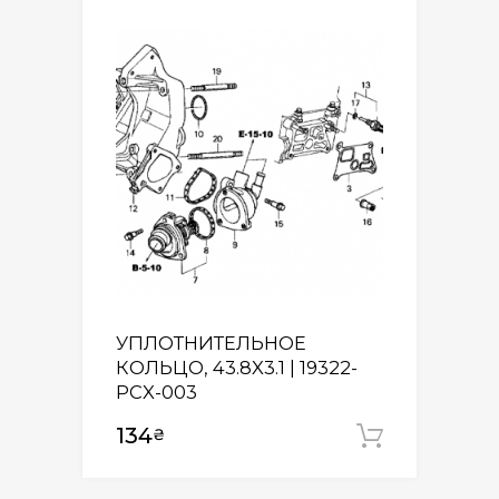
УПЛОТНИТЕЛЬНОЕ
КОЛЬЦО, 43.8X3.1 | 19322-
PCX-003
134
₴
Додати