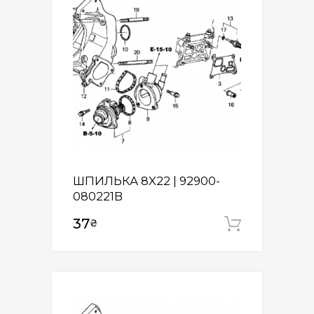
ШПИЛЬКА 8X22 | 92900-
080221B
37
₴
Додати