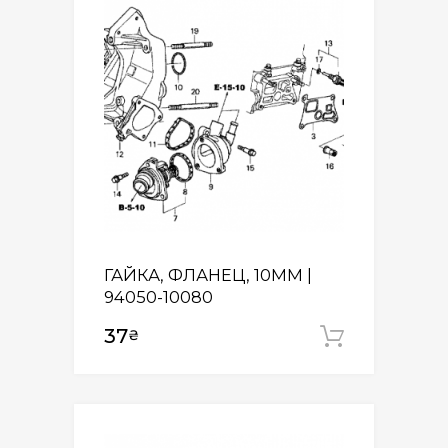
ГАЙКА, ФЛАНЕЦ, 10MM |
94050-10080
37
₴
Додати