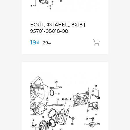
БОЛТ, ФЛАНЕЦ, 8X18 |
95701-08018-08
19
₴
29
Додати
₴