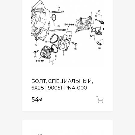
БОЛТ, СПЕЦИАЛЬНЫЙ,
6X28 | 90051-PNA-000
54
₴
Додати