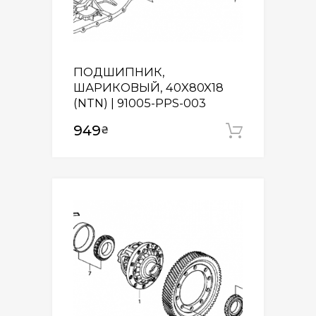
ПОДШИПНИК,
ШАРИКОВЫЙ, 40X80X18
(NTN) | 91005-PPS-003
949
₴
Додати