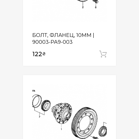
БОЛТ, ФЛАНЕЦ, 10MM |
90003-PA9-003
122
₴
Додати