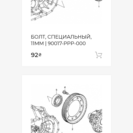
БОЛТ, СПЕЦИАЛЬНЫЙ,
11MM | 90017-PPP-000
92
₴
Додати