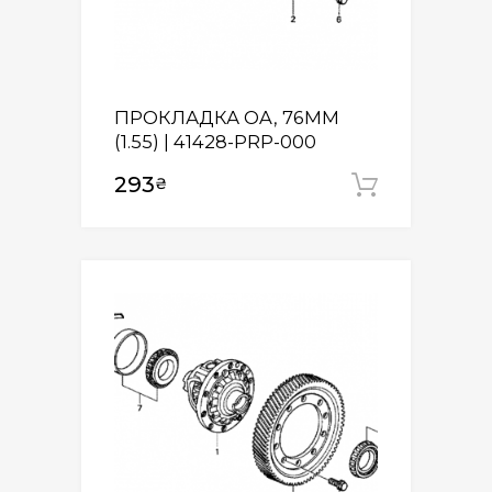
ПРОКЛАДКА OA, 76MM
(1.55) | 41428-PRP-000
293
₴
Додати