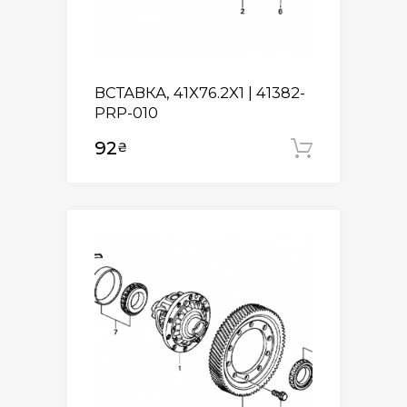
ВСТАВКА, 41X76.2X1 | 41382-
PRP-010
92
₴
Додати