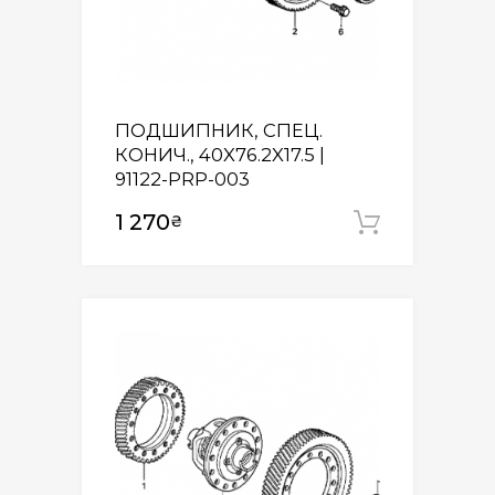
ПОДШИПНИК, СПЕЦ.
КОНИЧ., 40X76.2X17.5 |
91122-PRP-003
1 270
₴
Додати