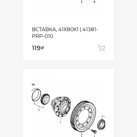
ВСТАВКА, 41X80X1 | 41381-
PRP-010
119
₴
Додати