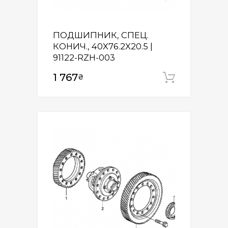
ПОДШИПНИК, СПЕЦ.
КОНИЧ., 40X76.2X20.5 |
91122-RZH-003
1 767
₴
Додати