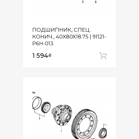
ПОДШИПНИК, СПЕЦ.
КОНИЧ., 40X80X18.75 | 91121-
P6H-013
1 594
₴
Додати