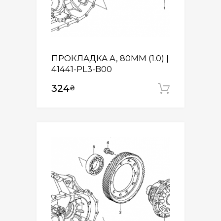
ПРОКЛАДКА A, 80MM (1.0) |
41441-PL3-B00
324
₴
Додати