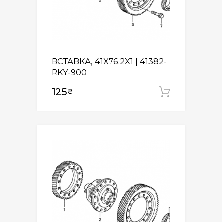
ВСТАВКА, 41X76.2X1 | 41382-
RKY-900
125
₴
Додати