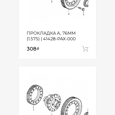
ПРОКЛАДКА A, 76MM
(1.575) | 41428-PAX-000
308
₴
Додати