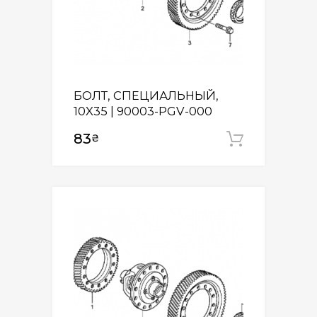
БОЛТ, СПЕЦИАЛЬНЫЙ,
10X35 | 90003-PGV-000
83
₴
Додати