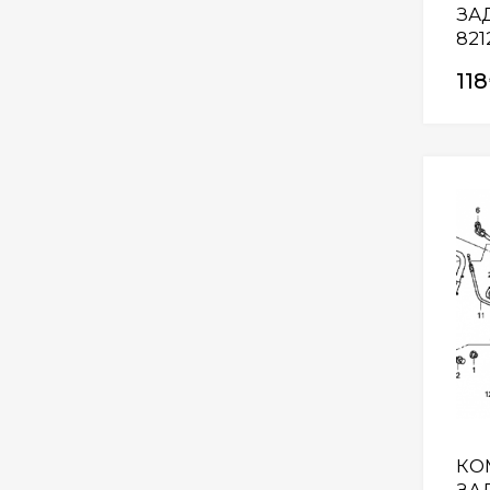
ЗА
821
118
КО
ЗА