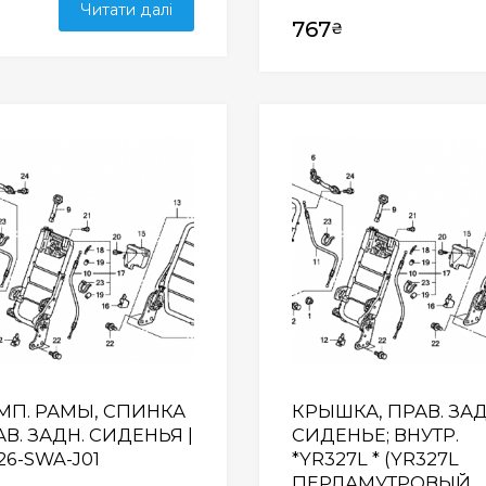
Читати далі
767
₴
Wishlist
МП. РАМЫ, СПИНКА
КРЫШКА, ПРАВ. ЗАД
В. ЗАДН. СИДЕНЬЯ |
СИДЕНЬЕ; ВНУТР.
26-SWA-J01
*YR327L * (YR327L
ПЕРЛАМУТРОВЫЙ