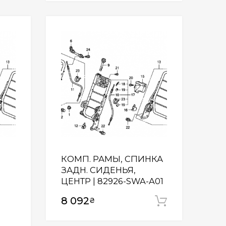
Wishlist
Wishlist
КОМП. РАМЫ, СПИНКА
ЗАДН. СИДЕНЬЯ,
ЦЕНТР | 82926-SWA-A01
8 092
₴
Додати у