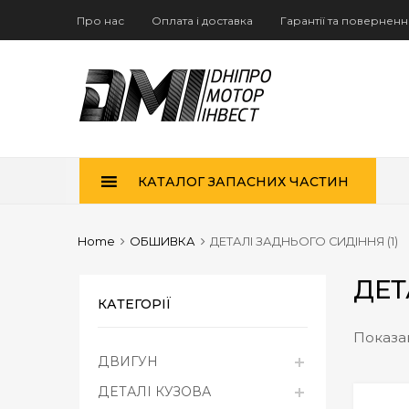
Про нас
Оплата і доставка
Гарантії та повернен
Skip
КАТАЛОГ ЗАПАСНИХ ЧАСТИН
to
content
Home
ОБШИВКА
ДЕТАЛІ ЗАДНЬОГО СИДІННЯ (1)
ДЕТ
КАТЕГОРІЇ
Показан
ДВИГУН
ДЕТАЛІ КУЗОВА