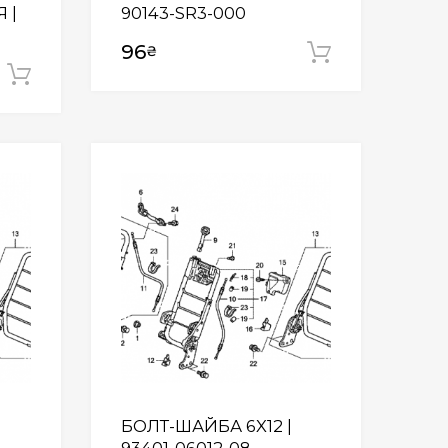
 |
90143-SR3-000
96
₴
Додати у
Додати у кошик
Wishlist
Wishlist
БОЛТ-ШАЙБА 6X12 |
93401-06012-08