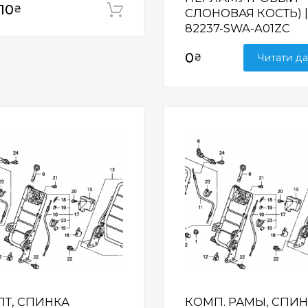
10
₴
Додати у кошик
СЛОНОВАЯ КОСТЬ) |
82237-SWA-A01ZC
0
₴
Читати да
Wishlist
ЛТ, СПИНКА
КОМП. РАМЫ, СПИ