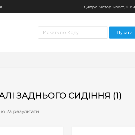
ня
Дніпро Мотор Інвест, м. Киї
Пошук товарів
Шукати
АЛІ ЗАДНЬОГО СИДІННЯ (1)
о 23 результати