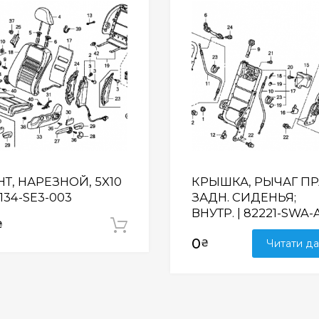
Wishlist
Т, НАРЕЗНОЙ, 5X10
КРЫШКА, РЫЧАГ ПР
0134-SE3-003
ЗАДН. СИДЕНЬЯ;
ВНУТР. | 82221-SWA-
₴
Додати у кошик
0
₴
Читати да