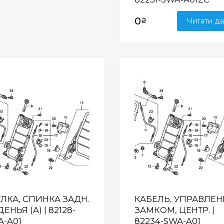
0
₴
Читати да
Wishlist
УЛКА, СПИНКА ЗАДН.
КАБЕЛЬ, УПРАВЛЕН
ЕНЬЯ (A) | 82128-
ЗАМКОМ, ЦЕНТР. |
A-A01
82234-SWA-A01