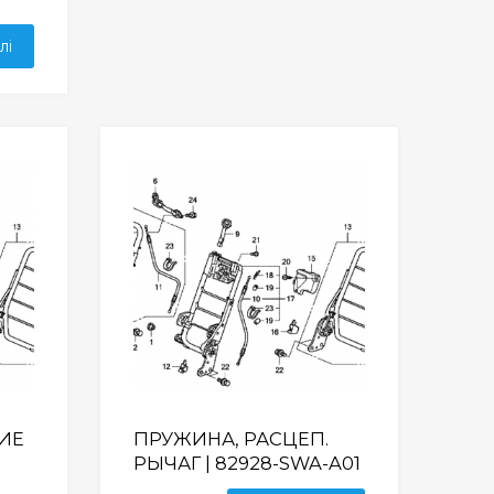
лі
Wishlist
Wishlist
ИЕ
ПРУЖИНА, РАСЦЕП.
РЫЧАГ | 82928-SWA-A01