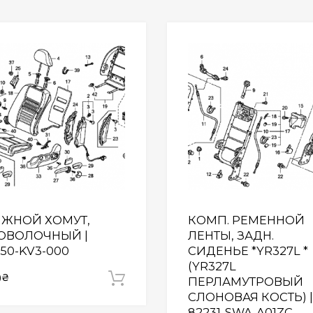
Wishlist
ЯЖНОЙ ХОМУТ,
КОМП. РЕМЕННОЙ
ОВОЛОЧНЫЙ |
ЛЕНТЫ, ЗАДН.
50-KV3-000
СИДЕНЬЕ *YR327L *
(YR327L
0
₴
Додати у кошик
ПЕРЛАМУТРОВЫЙ
СЛОНОВАЯ КОСТЬ) |
82231-SWA-A01ZC