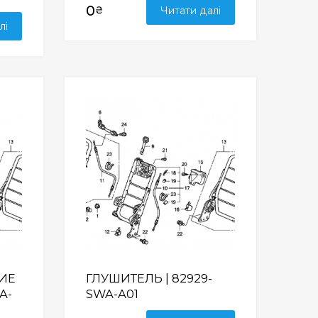
0
₴
Читати далі
лі
Wishlist
Wishlist
ИЕ
ГЛУШИТЕЛЬ | 82929-
A-
SWA-A01