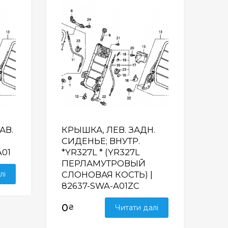
Wishlist
Wishlist
АВ.
КРЫШКА, ЛЕВ. ЗАДН.
СИДЕНЬЕ; ВНУТР.
A01
*YR327L * (YR327L
ПЕРЛАМУТРОВЫЙ
лі
СЛОНОВАЯ КОСТЬ) |
82637-SWA-A01ZC
0
₴
Читати далі