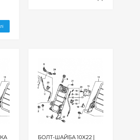
лі
Wishlist
Wishlist
НКА
БОЛТ-ШАЙБА 10X22 |