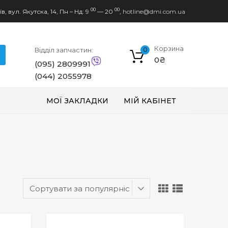
00
00
в, вул. Якутска, 14,
Пн – Нд: 9
— 20
,
hotline@dmi.com.ua
Корзина
Відділ запчастин:
0
0
₴
(095) 2809991
(044) 2055978
МОЇ ЗАКЛАДКИ
МІЙ КАБІНЕТ