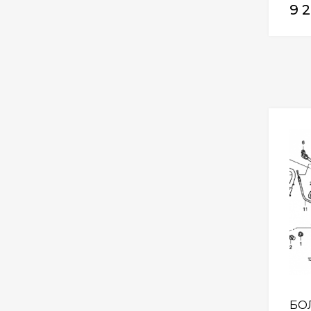
9 2
БО