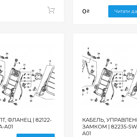
₴
Додати у кошик
0
₴
Читати да
Wishlist
Т, ФЛАНЕЦ | 82122-
КАБЕЛЬ, УПРАВЛЕН
A-A01
ЗАМКОМ | 82235-SW
A01