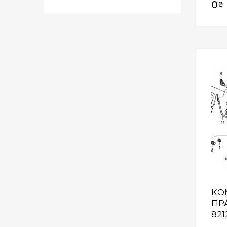
0
₴
КО
ПРА
821