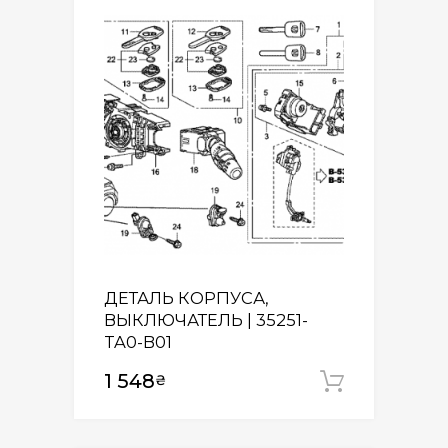
ДЕТАЛЬ КОРПУСА,
ВЫКЛЮЧАТЕЛЬ | 35251-
TA0-B01
1 548
₴
Додати