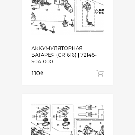
АККУМУЛЯТОРНАЯ
БАТАРЕЯ (CR1616) | 72148-
S0A-000
110
₴
Додати