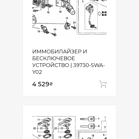
ИММОБИЛАЙЗЕР И
БЕСКЛЮЧЕВОЕ
УСТРОЙСТВО | 39730-SWA-
Y02
4 529
₴
Додати