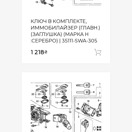
КЛЮЧ В КОМПЛЕКТЕ,
ИММОБИЛАЙЗЕР (ГЛАВН.)
(ЗАГЛУШКА) (МАРКА H
:СЕРЕБРО) | 35111-SWA-305
1 218
₴
Додати