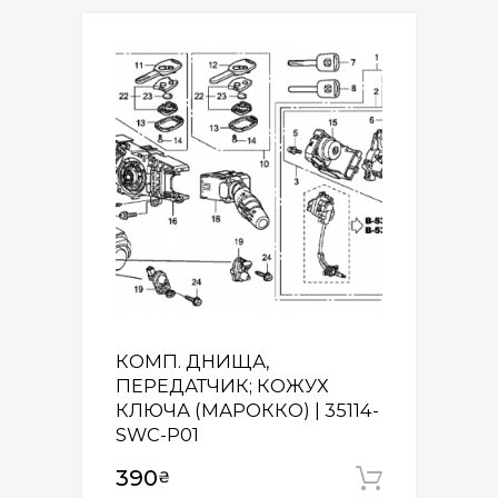
КОМП. ДНИЩА,
ПЕРЕДАТЧИК; КОЖУХ
КЛЮЧА (МАРОККО) | 35114-
SWC-P01
390
₴
Додати