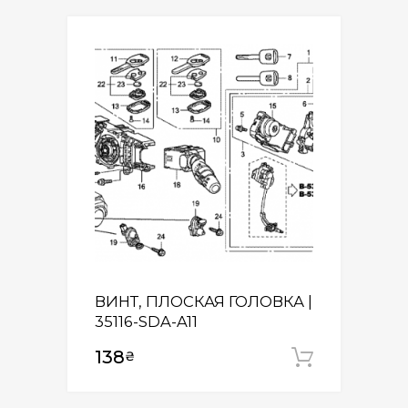
ВИНТ, ПЛОСКАЯ ГОЛОВКА |
35116-SDA-A11
138
₴
Додати