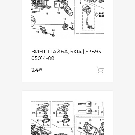
ВИНТ-ШАЙБА, 5X14 | 93893-
05014-08
24
₴
Додати