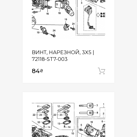
ВИНТ, НАРЕЗНОЙ, 3X5 |
72118-ST7-003
84
₴
Додати