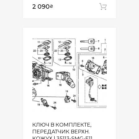
2 090
₴
Додати
КЛЮЧ В КОМПЛЕКТЕ,
ПЕРЕДАТЧИК ВЕРХН.
КОЖУХ | 35113-SMG-E11