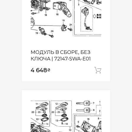
МОДУЛЬ В СБОРЕ, БЕЗ
КЛЮЧА | 72147-SWA-E01
4 648
₴
Додати