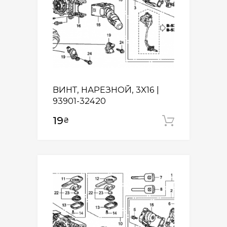
ВИНТ, НАРЕЗНОЙ, 3X16 |
93901-32420
19
₴
Додати