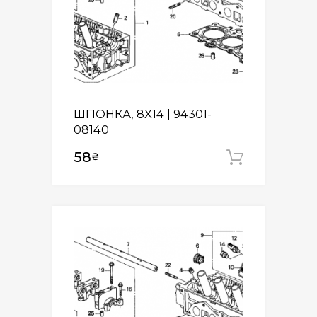
ШПОНКА, 8X14 | 94301-
08140
58
₴
Додати