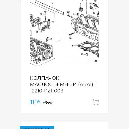
КОЛПАЧОК
МАСЛОСЪЕМНЫЙ (ARAI) |
12210-PZ1-003
111
₴
263
Додати
₴