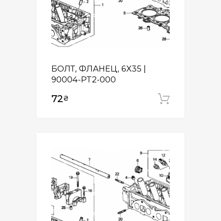
БОЛТ, ФЛАНЕЦ, 6X35 |
90004-PT2-000
72
₴
Додати