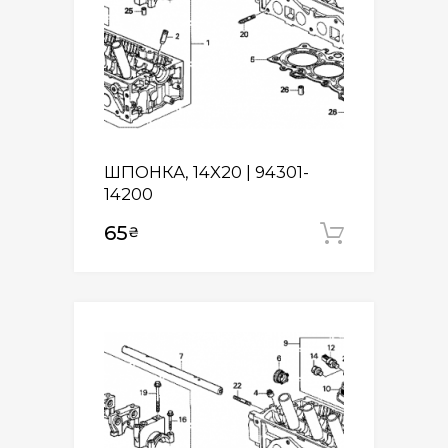
ШПОНКА, 14X20 | 94301-
14200
65
₴
Додати