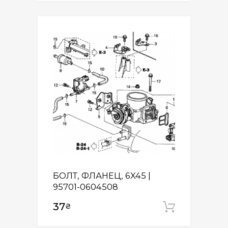
БОЛТ, ФЛАНЕЦ, 6X45 |
95701-0604508
37
₴
Додати