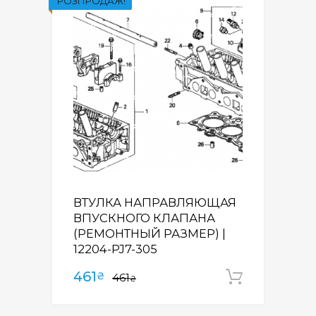
РОЗПРОДАЖ!
ВТУЛКА НАПРАВЛЯЮЩАЯ
ВПУСКНОГО КЛАПАНА
(РЕМОНТНЫЙ РАЗМЕР) |
12204-PJ7-305
461
₴
461
Додати
₴