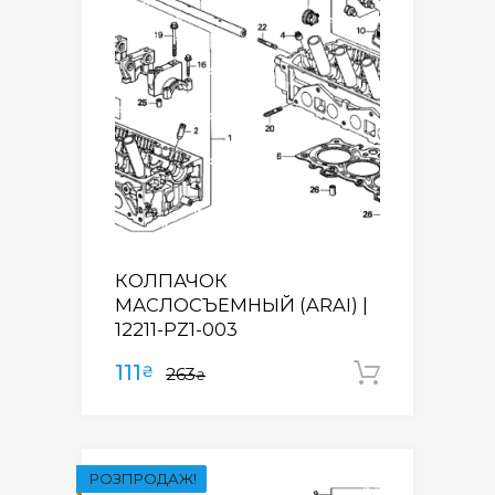
КОЛПАЧОК
МАСЛОСЪЕМНЫЙ (ARAI) |
12211-PZ1-003
111
₴
263
Додати
₴
РОЗПРОДАЖ!