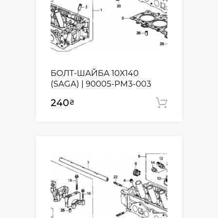
БОЛТ-ШАЙБА 10X140
(SAGA) | 90005-PM3-003
240
₴
Додати