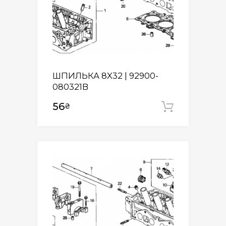
ШПИЛЬКА 8X32 | 92900-
080321B
56
₴
Додати