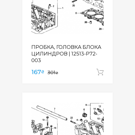
ПРОБКА, ГОЛОВКА БЛОКА
ЦИЛИНДРОВ | 12513-P72-
003
167
₴
301
Додати
₴