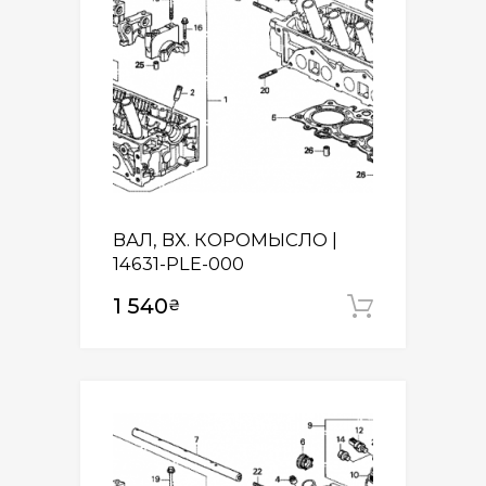
ВАЛ, ВХ. КОРОМЫСЛО |
14631-PLE-000
1 540
₴
Додати