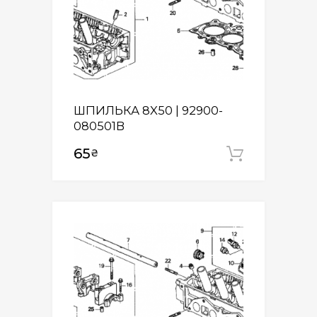
ШПИЛЬКА 8X50 | 92900-
080501B
65
₴
Додати