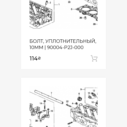
БОЛТ, УПЛОТНИТЕЛЬНЫЙ,
10MM | 90004-P2J-000
114
₴
Додати