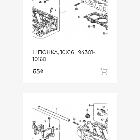
ШПОНКА, 10X16 | 94301-
10160
65
₴
Додати