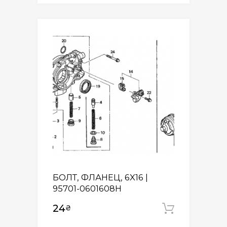
БОЛТ, ФЛАНЕЦ, 6X16 |
95701-0601608H
24
₴
Додати