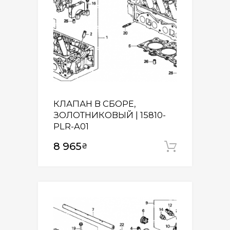
КЛАПАН В СБОРЕ,
ЗОЛОТНИКОВЫЙ | 15810-
PLR-A01
8 965
₴
Додати