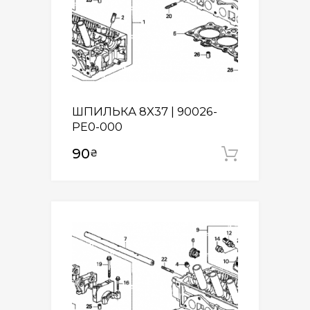
ШПИЛЬКА 8X37 | 90026-
PE0-000
90
₴
Додати