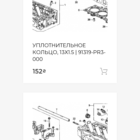
УПЛОТНИТЕЛЬНОЕ
КОЛЬЦО, 13X1.5 | 91319-PR3-
000
152
₴
Додати