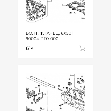
БОЛТ, ФЛАНЕЦ, 6X50 |
90004-PT0-000
61
₴
Додати