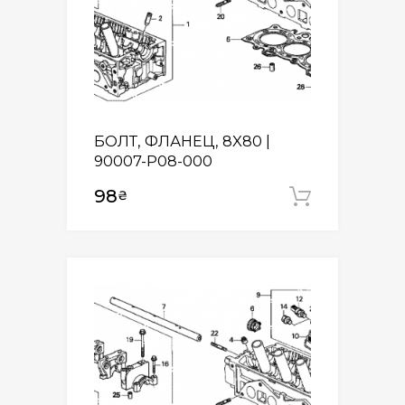
БОЛТ, ФЛАНЕЦ, 8X80 |
90007-P08-000
98
₴
Додати