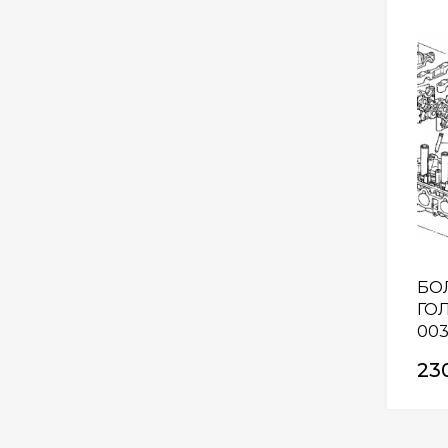
БО
ГОЛ
00
23