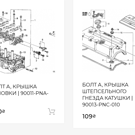
Wishlist
БОЛТ A, КРЫШКА
ЛТ A, КРЫШКА
ШТЕПСЕЛЬНОГО
ОВКИ | 90011-PNA-
ГНЕЗДА КАТУШКИ |
3
90013-PNC-010
0
₴
Додати у кошик
109
₴