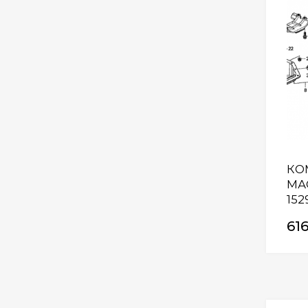
КО
МА
152
61