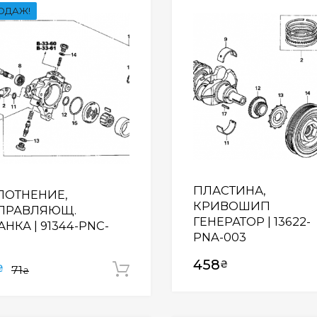
ОДАЖ!
Wishlist
ПЛАСТИНА,
ЛОТНЕНИЕ,
КРИВОШИП
ПРАВЛЯЮЩ.
ГЕНЕРАТОР | 13622-
НКА | 91344-PNC-
PNA-003
3
458
₴
₴
71
Додати у кошик
₴