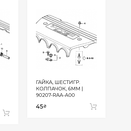
Wishlist
Wishlist
ГАЙКА, ШЕСТИГР.
КОЛПАЧОК, 6MM |
90207-RAA-A00
45
₴
Додати у
Додати у кошик