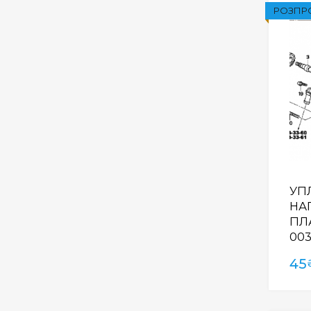
РОЗПР
УП
НА
ПЛА
00
45