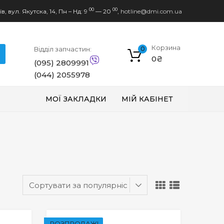
00
00
в, вул. Якутска, 14,
Пн – Нд: 9
— 20
,
hotline@dmi.com.ua
Корзина
Відділ запчастин:
0
0
₴
(095) 2809991
(044) 2055978
МОЇ ЗАКЛАДКИ
МІЙ КАБІНЕТ
РОЗПРОДАЖ!