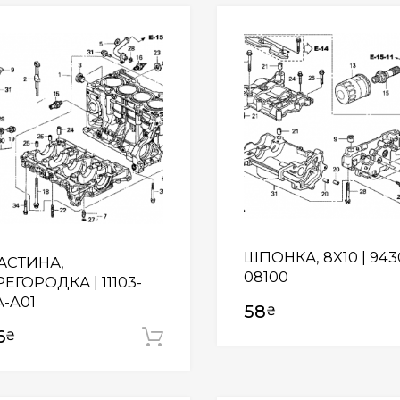
Wishlist
ШПОНКА, 8X10 | 943
АСТИНА,
08100
ЕГОРОДКА | 11103-
-A01
58
₴
6
₴
Додати у кошик