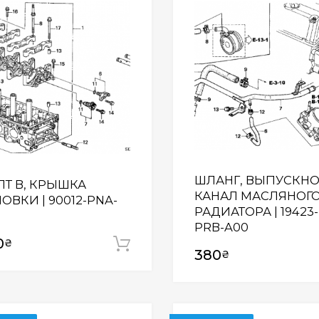
Wishlist
ШЛАНГ, ВЫПУСКН
ЛТ B, КРЫШКА
КАНАЛ МАСЛЯНОГ
ОВКИ | 90012-PNA-
РАДИАТОРА | 19423-
3
PRB-A00
0
₴
Додати у кошик
380
₴