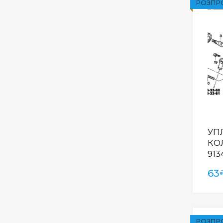
РОЗПР
УП
КОЛ
913
63
РОЗПР