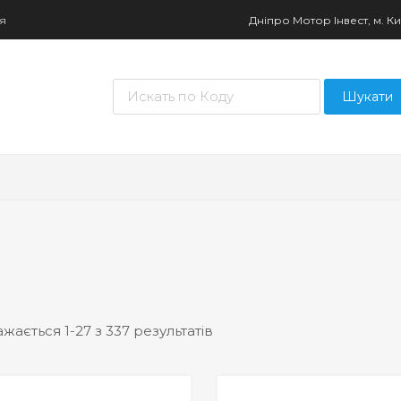
ня
Дніпро Мотор Інвест, м. Киї
Пошук товарів
Шукати
жається 1-27 з 337 результатів