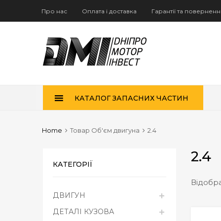
Про нас
Оплата і доставка
Гарантії та повернен
Skip
КАТАЛОГ ЗАПАСНИХ ЧАСТИН
to
content
Home
Товар Об'єм двигуна
2.4
2.4
КАТЕГОРІЇ
Відобра
ДВИГУН
ДЕТАЛІ КУЗОВА