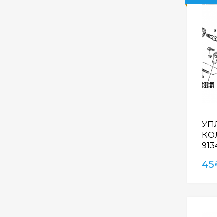
УП
КОЛ
913
45