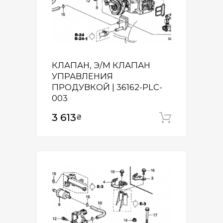
КЛАПАН, Э/М КЛАПАН
УПРАВЛЕНИЯ
ПРОДУВКОЙ | 36162-PLC-
003
3 613
₴
Додати