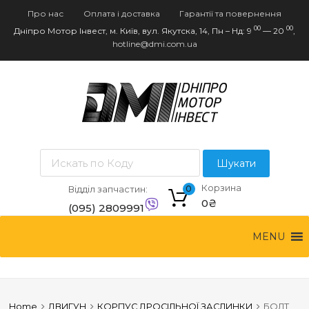
Про нас
Оплата і доставка
Гарантії та повернення
00
00
Дніпро Мотор Інвест, м. Київ, вул. Якутска, 14,
Пн – Нд: 9
— 20
,
hotline@dmi.com.ua
Пошук товарів
Шукати
Корзина
Відділ запчастин:
0
0
₴
(095) 2809991
Skip
(044) 2055978
MENU
to
content
Home
ДВИГУН
КОРПУС ДРОСІЛЬНОЇ ЗАСЛИНКИ
БОЛТ,