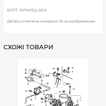
1
БОЛТ, ФЛАНЕЦ, 6X14
4
|
Деталь отмечена номером 16 на изображении
9
5
7
0
1
СХОЖІ ТОВАРИ
-
0
6
0
1
4
0
8
к
і