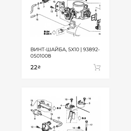
ВИНТ-ШАЙБА, 5X10 | 93892-
0501008
22
₴
Додати