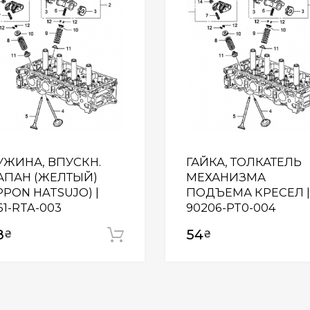
УЖИНА, ВПУСКН.
ГАЙКА, ТОЛКАТЕЛЬ
АПАН (ЖЕЛТЫЙ)
МЕХАНИЗМА
PPON HATSUJO) |
ПОДЪЕМА КРЕСЕЛ |
61-RTA-003
90206-PT0-004
8
54
₴
₴
Додати у кошик
 кошик