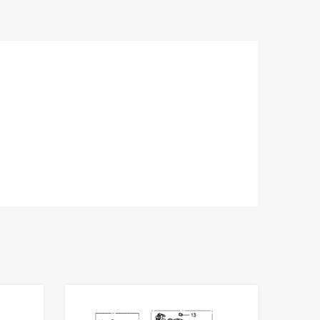
U
J
I
)
|
1
4
7
8
1
-
R
G
M
-
A
0
1
Wishlist
Wishlist