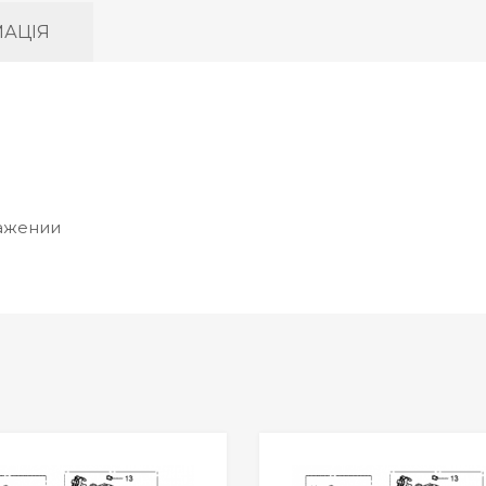
АЦІЯ
ражении
Wishlist