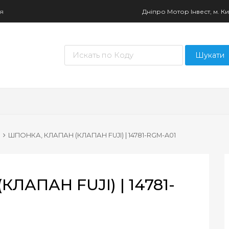
ня
Дніпро Мотор Інвест, м. Киї
Пошук товарів
Шукати
ШПОНКА, КЛАПАН (КЛАПАН FUJI) | 14781-RGM-A01
ЛАПАН FUJI) | 14781-