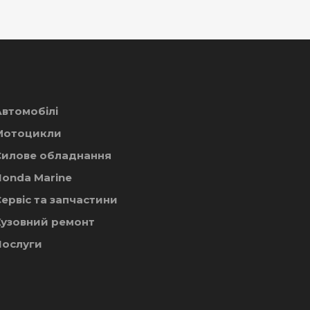
Автомобілі
Мотоцикли
Силове обладнання
Honda Marine
ервіс та запчастини
Кузовний ремонт
Послуги