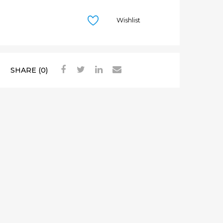
О
Н
Wishlist
К
А
,
К
SHARE (0)
Л
А
П
А
Н
(
К
Л
А
П
А
Н
F