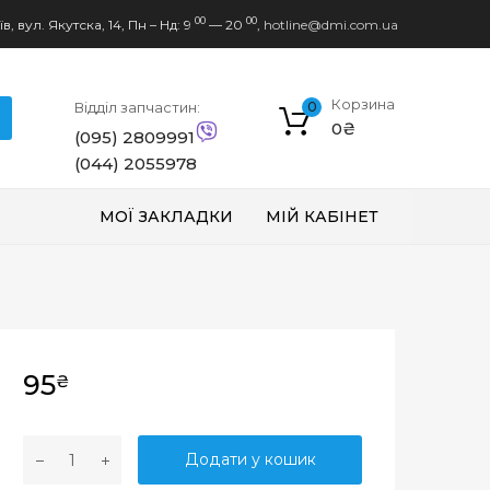
00
00
в, вул. Якутска, 14,
Пн – Нд: 9
— 20
,
hotline@dmi.com.ua
Корзина
Відділ запчастин:
0
0
₴
(095) 2809991
(044) 2055978
МОЇ ЗАКЛАДКИ
МІЙ КАБІНЕТ
95
₴
Ш
Додати у кошик
П