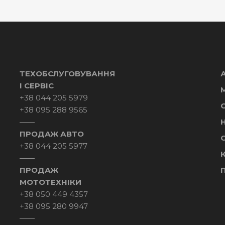
ТЕХОБСЛУГОВУВАННЯ
І СЕРВІС
+38 044 205 5979
+38 095 288 9565
——
ПРОДАЖ АВТО
С
+38 044 205 5977
——
ПРОДАЖ
МОТОТЕХНІКИ
+38 050 449 4357
+38 095 280 9947
——