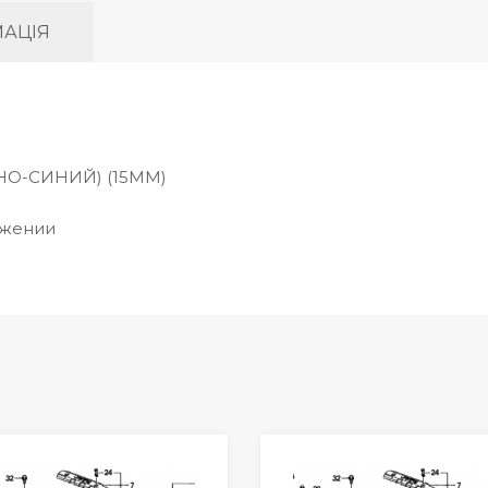
АЦІЯ
О-СИНИЙ) (15MM)
ажении
Wishlist