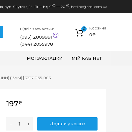
00
00
в, вул. Якутска, 14,
Пн – Нд: 9
— 20
,
hotline@dmi.com.ua
Корзина
Відділ запчастин:
0
0
₴
(095) 2809991
(044) 2055978
МОЇ ЗАКЛАДКИ
МІЙ КАБІНЕТ
 (15MM) | 32117-P65-003
197
₴
Д
Додати у кошик
Е