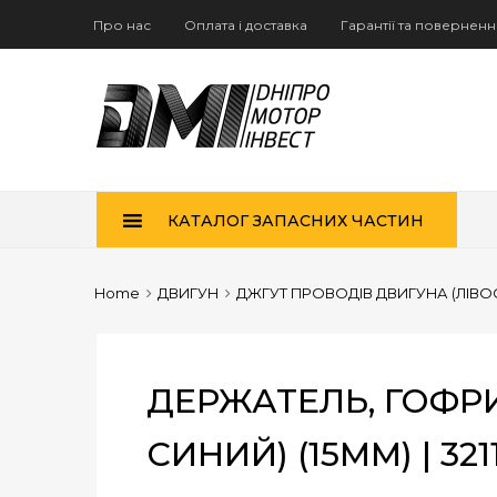
Про нас
Оплата і доставка
Гарантії та повернен
Skip
КАТАЛОГ ЗАПАСНИХ ЧАСТИН
to
content
Home
ДВИГУН
ДЖГУТ ПРОВОДІВ ДВИГУНА (ЛІВ
ДЕРЖАТЕЛЬ, ГОФР
СИНИЙ) (15MM) | 321