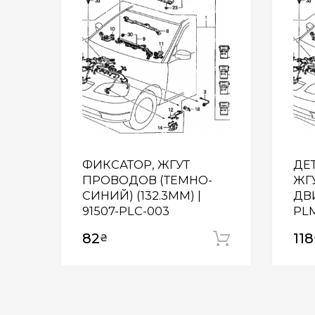
ФИКСАТОР, ЖГУТ
ДЕ
ПРОВОДОВ (ТЕМНО-
ЖГ
СИНИЙ) (132.3MM) |
ДВИ
91507-PLC-003
PL
82
118
₴
Додати у