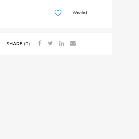
Р
Ж
Wishlist
А
Т
Е
Л
SHARE (0)
Ь
,
Г
О
Ф
Р
И
Р
О
В
А
Н
Н