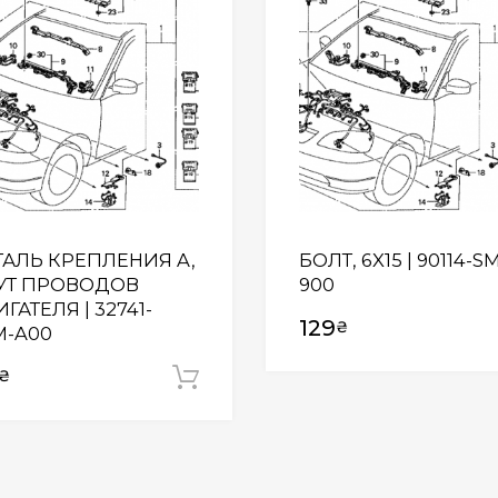
ТАЛЬ КРЕПЛЕНИЯ A,
БОЛТ, 6X15 | 90114-S
УТ ПРОВОДОВ
900
ГАТЕЛЯ | 32741-
129
₴
M-A00
₴
 кошик
Додати у кошик