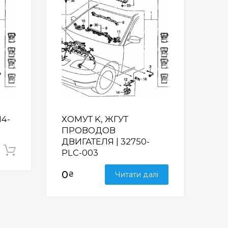
M
M
)
|
3
2
1
1
7
-
M4-
ХОМУТ K, ЖГУТ
P
ПРОВОДОВ
6
ДВИГАТЕЛЯ | 32750-
5
Додати у кошик
PLC-003
-
0
0
₴
Читати далі
0
3
к
і