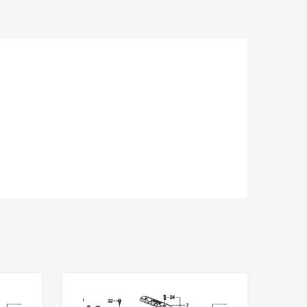
Ы
Й
(
Т
Е
М
Н
О
-
С
И
Н
И
Й
)
(
1
5
Wishlist
Wishlist